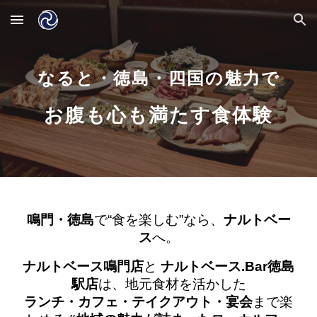
Skip to main content
Skip to navigation
なると・徳島・四国の魅力で
お腹も心も満たす食体験
鳴門・徳島
で“食を楽しむ”なら、
ナルトベー
ス
へ。
ナルトベース鳴門店
と
ナルトベース.Bar徳島
駅店
は、地元食材を活かした
ランチ・カフェ・テイクアウト・宴会
まで楽