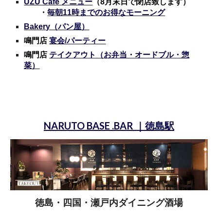
UZU Cafe メニュー
（8月末日で閉店致します）
・
毎朝11時までのお得なモーニング
Bakery（パン屋）
鳴門店
宴会/パーティー
鳴門店
テイクアウト（お弁当・オードブル・惣
菜）
NARUTO BASE .BAR
｜徳島駅
徳島・四国・瀬戸内ダイニング酒場